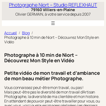
Aller
Photographe Niort – Studio REFLEXHAUT
au
79160 Villiers-en-Plaine
contenu
Olivier GERMAIN, à votre service depuis 2007
Accueil
Blog
Photographe à 10 min de Niort – Découvrez Mon Style en
Vidéo
Photographe à 10 min de Niort –
Découvrez Mon Style en Vidéo
Petite vidéo de mon travail et d’ambiance
de mon beau métier Photographe.
Vous connaissez peut-être mon travail, ou pas !
Mais peut-être pas le diversité de mon travail d’Artisan
Photographe, la diversité de ma clientèle et mon histoire.
En attendant de pouvoir peut-être travailler pour vous, ou
avec vous, voici quelques images réalisées ces derniers