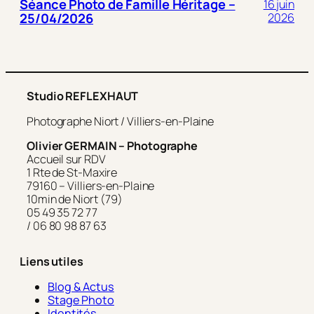
Séance Photo de Famille Héritage –
16 juin
25/04/2026
2026
Studio REFLEXHAUT
Photographe Niort / Villiers-en-Plaine
Olivier GERMAIN – Photographe
Accueil sur RDV
1 Rte de St-Maxire
79160 – Villiers-en-Plaine
10min de Niort (79)
05 49 35 72 77
/ 06 80 98 87 63
Liens utiles
Blog & Actus
Stage Photo
Identités