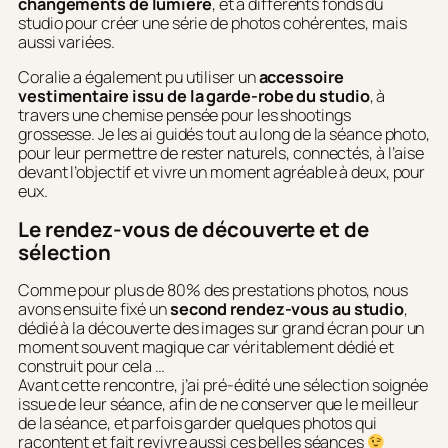
changements de lumière
, et à différents fonds du
studio pour créer une série de photos cohérentes, mais
aussi variées.
Coralie a également pu utiliser un
accessoire
vestimentaire issu de la garde-robe du studio
, à
travers une chemise pensée pour les shootings
grossesse. Je les ai guidés tout au long de la séance photo,
pour leur permettre de rester naturels, connectés, à l’aise
devant l’objectif et vivre un moment agréable à deux, pour
eux.
Le rendez-vous de découverte et de
sélection
Comme pour plus de 80% des prestations photos, nous
avons ensuite fixé un
second rendez-vous au studio
,
dédié à la découverte des images sur grand écran pour un
moment souvent magique car véritablement dédié et
construit pour cela …
Avant cette rencontre, j’ai pré-édité une sélection soignée
issue de leur séance, afin de ne conserver que le meilleur
de la séance, et parfois garder quelques photos qui
racontent et fait revivre aussi ces belles séances