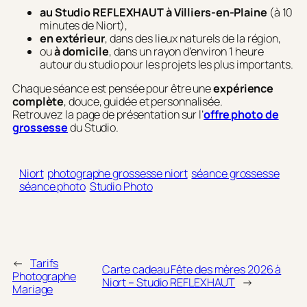
au Studio REFLEXHAUT à Villiers-en-Plaine
(à 10
minutes de Niort),
en extérieur
, dans des lieux naturels de la région,
ou
à domicile
, dans un rayon d’environ 1 heure
autour du studio pour les projets les plus importants.
Chaque séance est pensée pour être une
expérience
complète
, douce, guidée et personnalisée.
Retrouvez la page de présentation sur l’
offre photo de
grossesse
du Studio.
Niort
photographe grossesse niort
séance grossesse
séance photo
Studio Photo
←
Tarifs
Carte cadeau Fête des mères 2026 à
Photographe
Niort – Studio REFLEXHAUT
→
Mariage