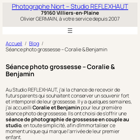
Aller
Photographe Niort – Studio REFLEXHAUT
au
79160 Villiers-en-Plaine
contenu
Olivier GERMAIN, à votre service depuis 2007
Accueil
Blog
Séance photo grossesse – Coralie & Benjamin
Séance photo grossesse – Coralie &
Benjamin
Au Studio REFLEXHAUT, j’ai la chance de recevoir de
futurs parents qui souhaitent conserver un souvenir fort
et intemporel de leur grossesse. Il y a quelques semaines,
j’ai accueilli
Coralie et Benjamin
pour leur première
séance photo de grossesse. Ils ont choisi de s’offrir une
séance de photographie de grossesse en couple au
studio
, en toute simplicité, afin d’immortaliser ce
moment unique qui marque l’arrivée de leur premier
enfant.