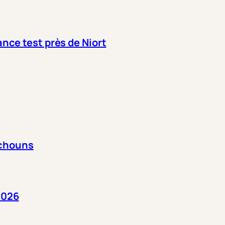
nce test près de Niort
itchouns
2026