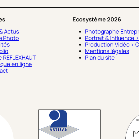
les
Ecosystème 2026
 & Actus
Photographe Entrepr
e Photo
Portrait & Influence 
ités
Production Vidéo > C
olio
Mentions légales
fre REFLEXHAUT
Plan du site
ique en ligne
act