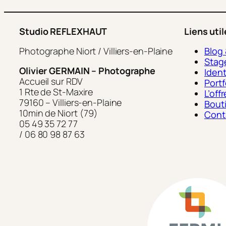
Studio REFLEXHAUT
Liens uti
Photographe Niort / Villiers-en-Plaine
Blog
Stag
Olivier GERMAIN – Photographe
Ident
Accueil sur RDV
Portf
1 Rte de St-Maxire
L’of
79160 – Villiers-en-Plaine
Bout
10min de Niort (79)
Cont
05 49 35 72 77
/ 06 80 98 87 63