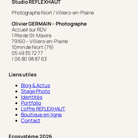
Studio REFLEXHAUT
Photographe Niort / Villiers-en-Plaine
Olivier GERMAIN – Photographe
Accueil sur RDV
1 Rte de St-Maxire
79160 – Villiers-en-Plaine
10min de Niort (79)
05 49 35 72 77
/ 06 80 98 87 63
Liens utiles
Blog & Actus
Stage Photo
Identités
Portfolio
L’offre REFLEXHAUT
Boutique en ligne
Contact
Ecosystème 2026