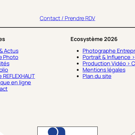
Contact / Prendre RDV
les
Ecosystème 2026
 & Actus
Photographe Entrepr
e Photo
Portrait & Influence 
ités
Production Vidéo > C
olio
Mentions légales
fre REFLEXHAUT
Plan du site
ique en ligne
act