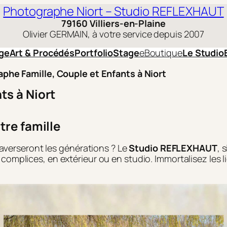
Photographe Niort – Studio REFLEXHAUT
79160 Villiers-en-Plaine
Olivier GERMAIN, à votre service depuis 2007
ge
Art & Procédés
Portfolio
Stage
eBoutique
Le Studio
phe Famille, Couple et Enfants à Niort
ts à Niort
tre famille
raverseront les générations ? Le
Studio REFLEXHAUT
, 
omplices, en extérieur ou en studio. Immortalisez les li