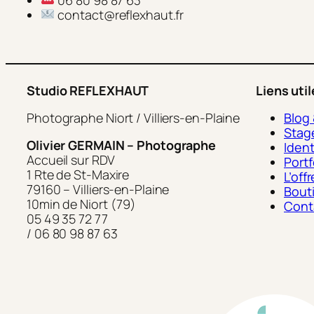
contact@reflexhaut.fr
Studio REFLEXHAUT
Liens uti
Photographe Niort / Villiers-en-Plaine
Blog
Stag
Olivier GERMAIN – Photographe
Ident
Accueil sur RDV
Portf
1 Rte de St-Maxire
L’of
79160 – Villiers-en-Plaine
Bout
10min de Niort (79)
Cont
05 49 35 72 77
/ 06 80 98 87 63