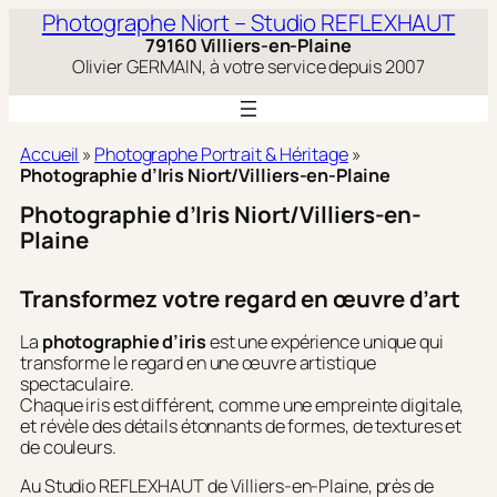
Aller
Photographe Niort – Studio REFLEXHAUT
au
79160 Villiers-en-Plaine
contenu
Olivier GERMAIN, à votre service depuis 2007
Accueil
»
Photographe Portrait & Héritage
»
Photographie d’Iris Niort/Villiers-en-Plaine
Photographie d’Iris Niort/Villiers-en-
Plaine
Transformez votre regard en œuvre d’art
La
photographie d’iris
est une expérience unique qui
transforme le regard en une œuvre artistique
spectaculaire.
Chaque iris est différent, comme une empreinte digitale,
et révèle des détails étonnants de formes, de textures et
de couleurs.
Au Studio REFLEXHAUT de Villiers-en-Plaine, près de