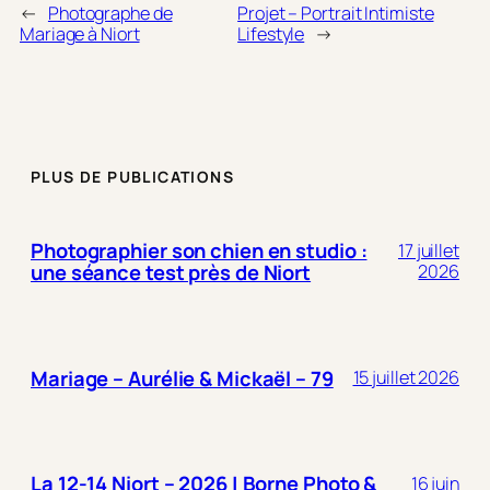
←
Photographe de
Projet – Portrait Intimiste
Mariage à Niort
Lifestyle
→
PLUS DE PUBLICATIONS
Photographier son chien en studio :
17 juillet
une séance test près de Niort
2026
Mariage – Aurélie & Mickaël – 79
15 juillet 2026
La 12-14 Niort – 2026 | Borne Photo &
16 juin