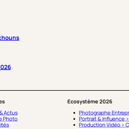
itchouns
2026
les
Ecosystème 2026
 & Actus
Photographe Entrepr
e Photo
Portrait & Influence 
ités
Production Vidéo > C