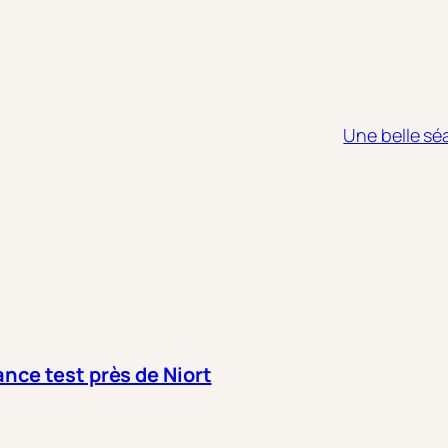
Une belle séa
nce test près de Niort