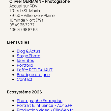
Olivier GERMAIN – Photographe
Accueil sur RDV
1 Rte de St-Maxire
79160 – Villiers-en-Plaine
10min de Niort (79)
05 49 35 72 77
/ 06 80 98 87 63
Liens utiles
Blog & Actus
Stage Photo
Identités
Portfolio
L’offre REFLEXHAUT
Boutique en ligne
Contact
Ecosystème 2026
Photographe Entreprise
Portrait & Influence > AU45.FR
Production Vidéo > ClipWeb.fr