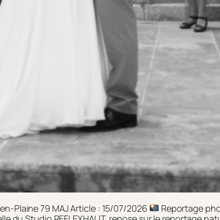
-en-Plaine 79 MAJ Article : 15/07/2026
Reportage phot
le du Studio REFLEXHAUT, repose sur le reportage natur