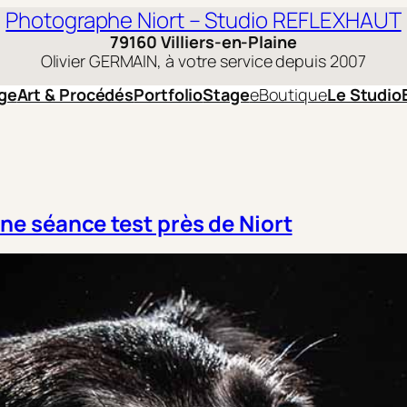
Photographe Niort – Studio REFLEXHAUT
79160 Villiers-en-Plaine
Olivier GERMAIN, à votre service depuis 2007
ge
Art & Procédés
Portfolio
Stage
eBoutique
Le Studio
ne séance test près de Niort