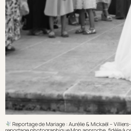
Reportage de Mariage : Aurélie & Mickaël – Villiers
reportage photographique Mon approche, fidèle à cel