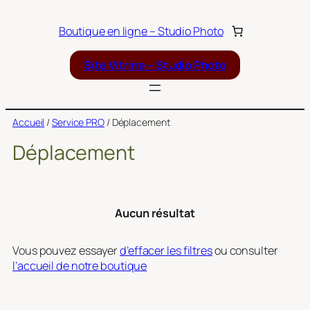
Aller
au
Boutique en ligne – Studio Photo
contenu
Site Vitrine – Studio Photo
Accueil
/
Service PRO
/ Déplacement
Déplacement
Aucun résultat
Vous pouvez essayer
d’effacer les filtres
ou consulter
l’accueil de notre boutique